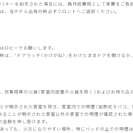
ド）キーを紛失された場合には、再作成費用として実費をご負
は、当ホテル出発の時必ずフロントへご返却ください。
はロビーでお願いします。
時は、「ドアラッチ（かけがね）」をかけたままドアを開ける
、炊事用等の火器（客室内設置の火器を除く）およびお持ち込
とが明示された客室を除き、客室内での喫煙（加熱式タバコ、
あることが明示された客室以外の客室での喫煙が確認された場
の金額を申し受けます。
あっても、火災になりやすい場所、特にベッドの上での喫煙