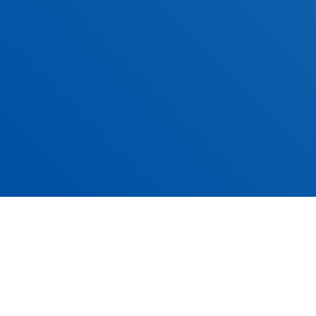
サンフロンティアホテルズ
利用規則・大浴場利用規則・宿
泊約款