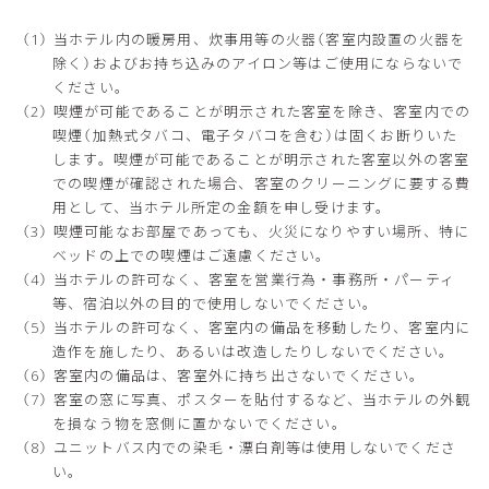
当ホテル内の暖房用、炊事用等の火器（客室内設置の火器を
除く）およびお持ち込みのアイロン等はご使用にならないで
ください。
喫煙が可能であることが明示された客室を除き、客室内での
喫煙（加熱式タバコ、電子タバコを含む）は固くお断りいた
します。喫煙が可能であることが明示された客室以外の客室
での喫煙が確認された場合、客室のクリーニングに要する費
用として、当ホテル所定の金額を申し受けます。
喫煙可能なお部屋であっても、火災になりやすい場所、特に
ベッドの上での喫煙はご遠慮ください。
当ホテルの許可なく、客室を営業行為・事務所・パーティ
等、宿泊以外の目的で使用しないでください。
当ホテルの許可なく、客室内の備品を移動したり、客室内に
造作を施したり、あるいは改造したりしないでください。
客室内の備品は、客室外に持ち出さないでください。
客室の窓に写真、ポスターを貼付するなど、当ホテルの外観
を損なう物を窓側に置かないでください。
ユニットバス内での染毛・漂白剤等は使用しないでくださ
い。