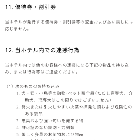
11. 優待券・割引券
当ホテルが発行する優待券・割引券等の返金および払い戻しには
応じません。
12. 当ホテル内での迷惑行為
当ホテル内では他のお客様への迷惑になる下記の物品の持ち込
み、または行為等はご遠慮ください。
次のもののお持ち込み
犬・猫・小鳥等の動物･ペット類全般（ただし盲導犬、介
助犬、聴導犬はこの限りではございません）
発火または引火しやすい火薬や揮発油類および危険性の
ある製品
悪臭および強い匂いを発する物
許可証のない鉄砲・刀剣類
著しく多量のお荷物および物品