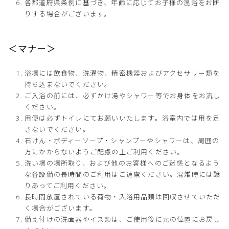
各都道府県条例に基づき、年齢に応じてお子様の混浴をお断
りする場合がございます。
＜マナー＞
浴場には飲食物、洗濯物、精密機器およびアクセサリー類を
持ち込まないでください。
ご入浴の前には、必ずかけ湯やシャワー等でお身体をお流し
ください。
用便は必ずトイレにてお願いいたします。浴室内では用を足
さないでください。
石けん・ボディーソープ・シャンプーやシャワーは、周囲の
方にかからないようご配慮の上ご利用ください。
洗い場の場所取り、および他のお客様へのご迷惑となるよう
な各設備の長時間のご利用はご遠慮ください。混雑時には譲
りあってご利用ください。
長時間放置されている荷物・入浴用品類は回収させていただ
く場合がございます。
備え付けの洗面器やイス類は、ご使用後に元の位置にお戻し