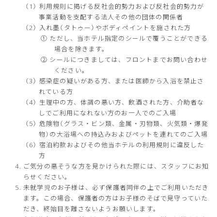
利用規則に掲げる反社会的勢力および反社会的勢力が
事業活動を支配する法人その他の団体の関係者
入れ墨（タトゥー）やボディペイントを施された方
① ただし、当ホテル指定のシールで覆うことができる
場合を除きます。
② シールにつきましては、フロントまでお問い合わせ
ください。
感染症の疑いがある方、または医師から入浴を禁止さ
れている方
生理中の方、体調の悪い方、飲酒された方、介助者な
しでご利用になれない方のお一人でのご入場
危険物（グラス・ビン類、金属・刃物類、火気類・爆発
物）の大浴場への持込みおよびペットを連れてのご入場
宿泊約款およびその他当ホテルの利用規則に違反した
方
ご気分の悪そうな方を見かけられた際には、スタッフにお知
らせください。
未就学児のお子様は、必ず保護者同伴の上でご利用いただき
ます。この場合、保護者の方はお子様のそばで見守っていた
だき、終始目を離さないようお願いします。