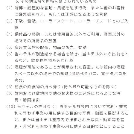
その他法令で所持を禁じられているもの
賭博・威圧的な言動・風紀を乱す行為、または他のお客様
に嫌悪感を与え、もしくは迷惑になるような言動
下駄、雪駄、ローラースケート、ローラーブレードでのご入
館
備付品の移動、または使用目的以外のご利用、客室以外の
場所での所持品の放置
広告宣伝物の配布、物品の販売、勧誘
当ホテルが別途認める場合を除き、当ホテル外から出前をと
るなど、飲食物を持ち込む行為
喫煙が可能であることが明示された客室または館内の喫煙
スペース以外の場所での喫煙（加熱式タバコ、電子タバコを
含む）
朝食の飲食物の持ち帰り (持ち帰り可能なものを除く）
館内および敷地内で他のお客様のご迷惑になるような写
真・動画撮影
当ホテルの許可なく、当ホテル施設内において営利・非営
利を問わず事業の用に供する目的で写真・動画を撮影するこ
と、または当ホテル施設内で撮影された写真・動画等を営
利・非営利を問わず事業の用に供する目的で公にすること