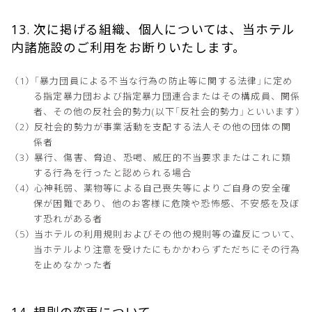
13. 次に掲げる組織、個人については、当ホテル
内諸施設のご利用をお断りいたします。
「暴力団員による不当な行為の防止等に関する法律」に定め
る指定暴力団および指定暴力団連合またはその構成員、関係
者、その他の反社会的勢力(以下「反社会的勢力」といいます）
反社会的勢力が事業活動を支配する法人その他の団体の関
係者
暴行、傷害、脅迫、恐喝、威圧的不当要求またはこれに類
する行為を行ったと認められる場合
心神耗弱、薬物等による自己喪失等によりご自身の安全確
保が困難であり、他のお客様に危険や恐怖感、不安感を及ぼ
す恐れがある者
当ホテルの利用規則およびその他の規則等の違反について、
当ホテルより注意を受けたにもかかわらずただちにその行為
を止めなかった者
14. 規則の変更について