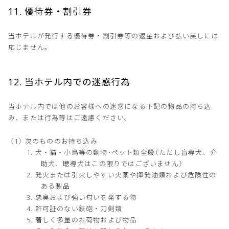
11. 優待券・割引券
当ホテルが発行する優待券・割引券等の返金および払い戻しには
応じません。
12. 当ホテル内での迷惑行為
当ホテル内では他のお客様への迷惑になる下記の物品の持ち込
み、または行為等はご遠慮ください。
次のもののお持ち込み
犬・猫・小鳥等の動物･ペット類全般（ただし盲導犬、介
助犬、聴導犬はこの限りではございません）
発火または引火しやすい火薬や揮発油類および危険性の
ある製品
悪臭および強い匂いを発する物
許可証のない鉄砲・刀剣類
著しく多量のお荷物および物品