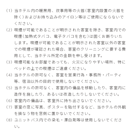
当ホテル内の暖房用、炊事用等の火器（客室内設置の火器を
除く）およびお持ち込みのアイロン等はご使用にならないで
ください。
喫煙が可能であることが明示された客室を除き、客室内での
喫煙（加熱式タバコ、電子タバコを含む）は固くお断りいた
します。喫煙が可能であることが明示された客室以外の客室
での喫煙が確認された場合、客室のクリーニングに要する費
用として、当ホテル所定の金額を申し受けます。
喫煙可能なお部屋であっても、火災になりやすい場所、特に
ベッドの上での喫煙はご遠慮ください。
当ホテルの許可なく、客室を営業行為・事務所・パーティ
等、宿泊以外の目的で使用しないでください。
当ホテルの許可なく、客室内の備品を移動したり、客室内に
造作を施したり、あるいは改造したりしないでください。
客室内の備品は、客室外に持ち出さないでください。
客室の窓に写真、ポスターを貼付するなど、当ホテルの外観
を損なう物を窓側に置かないでください。
ユニットバス内での染毛・漂白剤等は使用しないでくださ
い。