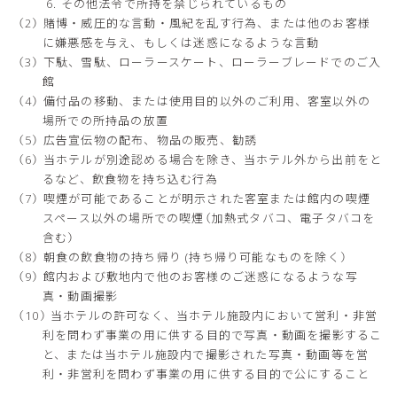
その他法令で所持を禁じられているもの
賭博・威圧的な言動・風紀を乱す行為、または他のお客様
に嫌悪感を与え、もしくは迷惑になるような言動
下駄、雪駄、ローラースケート、ローラーブレードでのご入
館
備付品の移動、または使用目的以外のご利用、客室以外の
場所での所持品の放置
広告宣伝物の配布、物品の販売、勧誘
当ホテルが別途認める場合を除き、当ホテル外から出前をと
るなど、飲食物を持ち込む行為
喫煙が可能であることが明示された客室または館内の喫煙
スペース以外の場所での喫煙（加熱式タバコ、電子タバコを
含む）
朝食の飲食物の持ち帰り (持ち帰り可能なものを除く）
館内および敷地内で他のお客様のご迷惑になるような写
真・動画撮影
当ホテルの許可なく、当ホテル施設内において営利・非営
利を問わず事業の用に供する目的で写真・動画を撮影するこ
と、または当ホテル施設内で撮影された写真・動画等を営
利・非営利を問わず事業の用に供する目的で公にすること