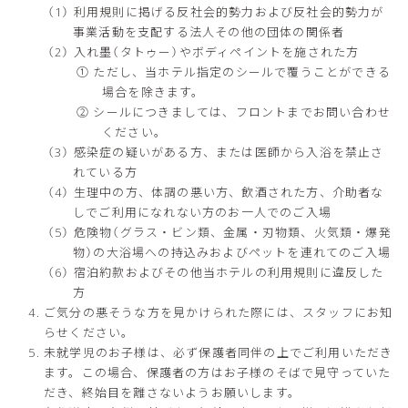
利用規則に掲げる反社会的勢力および反社会的勢力が
事業活動を支配する法人その他の団体の関係者
入れ墨（タトゥー）やボディペイントを施された方
① ただし、当ホテル指定のシールで覆うことができる
場合を除きます。
② シールにつきましては、フロントまでお問い合わせ
ください。
感染症の疑いがある方、または医師から入浴を禁止さ
れている方
生理中の方、体調の悪い方、飲酒された方、介助者な
しでご利用になれない方のお一人でのご入場
危険物（グラス・ビン類、金属・刃物類、火気類・爆発
物）の大浴場への持込みおよびペットを連れてのご入場
宿泊約款およびその他当ホテルの利用規則に違反した
方
ご気分の悪そうな方を見かけられた際には、スタッフにお知
らせください。
未就学児のお子様は、必ず保護者同伴の上でご利用いただき
ます。この場合、保護者の方はお子様のそばで見守っていた
だき、終始目を離さないようお願いします。