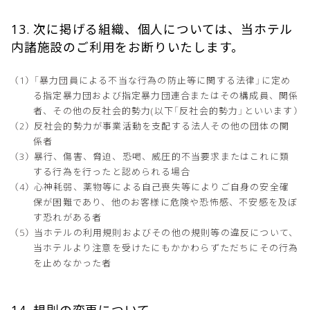
13. 次に掲げる組織、個人については、当ホテル
内諸施設のご利用をお断りいたします。
「暴力団員による不当な行為の防止等に関する法律」に定め
る指定暴力団および指定暴力団連合またはその構成員、関係
者、その他の反社会的勢力(以下「反社会的勢力」といいます）
反社会的勢力が事業活動を支配する法人その他の団体の関
係者
暴行、傷害、脅迫、恐喝、威圧的不当要求またはこれに類
する行為を行ったと認められる場合
心神耗弱、薬物等による自己喪失等によりご自身の安全確
保が困難であり、他のお客様に危険や恐怖感、不安感を及ぼ
す恐れがある者
当ホテルの利用規則およびその他の規則等の違反について、
当ホテルより注意を受けたにもかかわらずただちにその行為
を止めなかった者
14. 規則の変更について