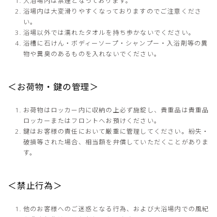
大浴場内は禁煙となっております。
浴場内は大変滑りやすくなっておりますのでご注意くださ
い。
浴場以外では濡れたタオルを持ち歩かないでください。
浴槽に石けん・ボディーソープ・シャンプー・入浴剤等の異
物や異臭のあるものを入れないでください。
＜お荷物・鍵の管理＞
お荷物はロッカー内に収納の上必ず施錠し、貴重品は貴重品
ロッカーまたはフロントへお預けください。
鍵はお客様の責任において厳重に管理してください。紛失・
破損等された場合、相当額を弁償していただくことがありま
す。
＜禁止行為＞
他のお客様へのご迷惑となる行為、および大浴場内での風紀