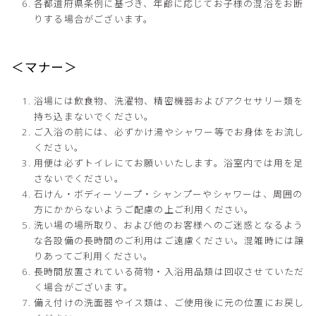
各都道府県条例に基づき、年齢に応じてお子様の混浴をお断
りする場合がございます。
＜マナー＞
浴場には飲食物、洗濯物、精密機器およびアクセサリー類を
持ち込まないでください。
ご入浴の前には、必ずかけ湯やシャワー等でお身体をお流し
ください。
用便は必ずトイレにてお願いいたします。浴室内では用を足
さないでください。
石けん・ボディーソープ・シャンプーやシャワーは、周囲の
方にかからないようご配慮の上ご利用ください。
洗い場の場所取り、および他のお客様へのご迷惑となるよう
な各設備の長時間のご利用はご遠慮ください。混雑時には譲
りあってご利用ください。
長時間放置されている荷物・入浴用品類は回収させていただ
く場合がございます。
備え付けの洗面器やイス類は、ご使用後に元の位置にお戻し