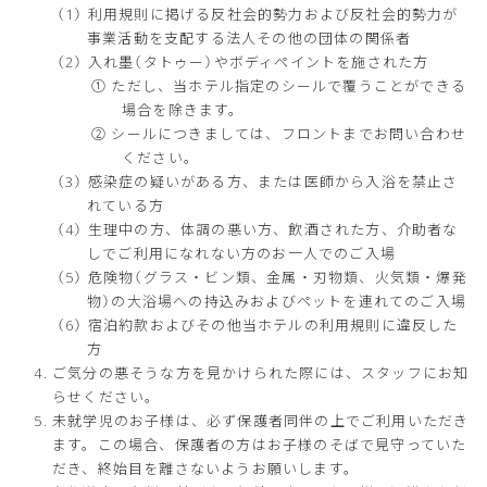
利用規則に掲げる反社会的勢力および反社会的勢力が
事業活動を支配する法人その他の団体の関係者
入れ墨（タトゥー）やボディペイントを施された方
① ただし、当ホテル指定のシールで覆うことができる
場合を除きます。
② シールにつきましては、フロントまでお問い合わせ
ください。
感染症の疑いがある方、または医師から入浴を禁止さ
れている方
生理中の方、体調の悪い方、飲酒された方、介助者な
しでご利用になれない方のお一人でのご入場
危険物（グラス・ビン類、金属・刃物類、火気類・爆発
物）の大浴場への持込みおよびペットを連れてのご入場
宿泊約款およびその他当ホテルの利用規則に違反した
方
ご気分の悪そうな方を見かけられた際には、スタッフにお知
らせください。
未就学児のお子様は、必ず保護者同伴の上でご利用いただき
ます。この場合、保護者の方はお子様のそばで見守っていた
だき、終始目を離さないようお願いします。