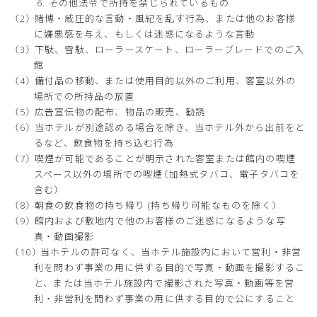
その他法令で所持を禁じられているもの
賭博・威圧的な言動・風紀を乱す行為、または他のお客様
に嫌悪感を与え、もしくは迷惑になるような言動
下駄、雪駄、ローラースケート、ローラーブレードでのご入
館
備付品の移動、または使用目的以外のご利用、客室以外の
場所での所持品の放置
広告宣伝物の配布、物品の販売、勧誘
当ホテルが別途認める場合を除き、当ホテル外から出前をと
るなど、飲食物を持ち込む行為
喫煙が可能であることが明示された客室または館内の喫煙
スペース以外の場所での喫煙（加熱式タバコ、電子タバコを
含む）
朝食の飲食物の持ち帰り (持ち帰り可能なものを除く）
館内および敷地内で他のお客様のご迷惑になるような写
真・動画撮影
当ホテルの許可なく、当ホテル施設内において営利・非営
利を問わず事業の用に供する目的で写真・動画を撮影するこ
と、または当ホテル施設内で撮影された写真・動画等を営
利・非営利を問わず事業の用に供する目的で公にすること