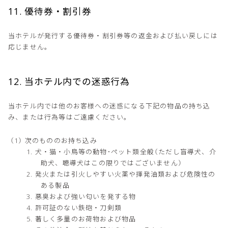
11. 優待券・割引券
当ホテルが発行する優待券・割引券等の返金および払い戻しには
応じません。
12. 当ホテル内での迷惑行為
当ホテル内では他のお客様への迷惑になる下記の物品の持ち込
み、または行為等はご遠慮ください。
次のもののお持ち込み
犬・猫・小鳥等の動物･ペット類全般（ただし盲導犬、介
助犬、聴導犬はこの限りではございません）
発火または引火しやすい火薬や揮発油類および危険性の
ある製品
悪臭および強い匂いを発する物
許可証のない鉄砲・刀剣類
著しく多量のお荷物および物品