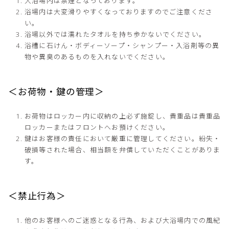
大浴場内は禁煙となっております。
浴場内は大変滑りやすくなっておりますのでご注意くださ
い。
浴場以外では濡れたタオルを持ち歩かないでください。
浴槽に石けん・ボディーソープ・シャンプー・入浴剤等の異
物や異臭のあるものを入れないでください。
＜お荷物・鍵の管理＞
お荷物はロッカー内に収納の上必ず施錠し、貴重品は貴重品
ロッカーまたはフロントへお預けください。
鍵はお客様の責任において厳重に管理してください。紛失・
破損等された場合、相当額を弁償していただくことがありま
す。
＜禁止行為＞
他のお客様へのご迷惑となる行為、および大浴場内での風紀