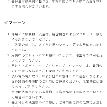
各都道府県条例に基づき、年齢に応じてお子様の混浴をお断
りする場合がございます。
＜マナー＞
浴場には飲食物、洗濯物、精密機器およびアクセサリー類を
持ち込まないでください。
ご入浴の前には、必ずかけ湯やシャワー等でお身体をお流し
ください。
用便は必ずトイレにてお願いいたします。浴室内では用を足
さないでください。
石けん・ボディーソープ・シャンプーやシャワーは、周囲の
方にかからないようご配慮の上ご利用ください。
洗い場の場所取り、および他のお客様へのご迷惑となるよう
な各設備の長時間のご利用はご遠慮ください。混雑時には譲
りあってご利用ください。
長時間放置されている荷物・入浴用品類は回収させていただ
く場合がございます。
備え付けの洗面器やイス類は、ご使用後に元の位置にお戻し