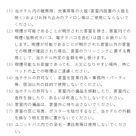
当ホテル内の暖房用、炊事用等の火器（客室内設置の火器を
除く）およびお持ち込みのアイロン等はご使用にならないで
ください。
喫煙が可能であることが明示された客室を除き、客室内での
喫煙（加熱式タバコ、電子タバコを含む）は固くお断りいた
します。喫煙が可能であることが明示された客室以外の客室
での喫煙が確認された場合、客室のクリーニングに要する費
用として、当ホテル所定の金額を申し受けます。
喫煙可能なお部屋であっても、火災になりやすい場所、特に
ベッドの上での喫煙はご遠慮ください。
当ホテルの許可なく、客室を営業行為・事務所・パーティ
等、宿泊以外の目的で使用しないでください。
当ホテルの許可なく、客室内の備品を移動したり、客室内に
造作を施したり、あるいは改造したりしないでください。
客室内の備品は、客室外に持ち出さないでください。
客室の窓に写真、ポスターを貼付するなど、当ホテルの外観
を損なう物を窓側に置かないでください。
ユニットバス内での染毛・漂白剤等は使用しないでくださ
い。