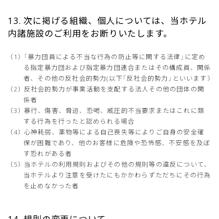
13. 次に掲げる組織、個人については、当ホテル
内諸施設のご利用をお断りいたします。
「暴力団員による不当な行為の防止等に関する法律」に定め
る指定暴力団および指定暴力団連合またはその構成員、関係
者、その他の反社会的勢力(以下「反社会的勢力」といいます）
反社会的勢力が事業活動を支配する法人その他の団体の関
係者
暴行、傷害、脅迫、恐喝、威圧的不当要求またはこれに類
する行為を行ったと認められる場合
心神耗弱、薬物等による自己喪失等によりご自身の安全確
保が困難であり、他のお客様に危険や恐怖感、不安感を及ぼ
す恐れがある者
当ホテルの利用規則およびその他の規則等の違反について、
当ホテルより注意を受けたにもかかわらずただちにその行為
を止めなかった者
14. 規則の変更について