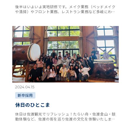
後半はいよいよ実地研修です。メイク業務（ベッドメイク
や清掃）やフロント業務、レストラン業務など多岐にわた
る仕事を学びます。座学で学んでも行動にすることが難し
く、ふがいない自分に悔しさを感じつつ、改良改 …
2024.04.15
新卒採用
休日のひとこま
休日は佐渡観光でリフレッシュ！たらい舟・佐渡金山・鼓
動体験など、佐渡の街を巡り佐渡の文化を体験いたしまし
た。穏やかな春の天候に恵まれ、研修生の顔にも笑顔が光
ります◎