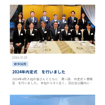
ました。ご案内をすると早速ご利用していただ …
2024.10.23
新卒採用
2024年内定式 を行いました
2024年4月入社の皆さんとともに 第一回 内定式＋懇親
会 を行いました。 本社からすぐ近く、日比谷公園内にご
ざいます、 おもてなしのレジェンド 日比谷松本楼様で
開催させていただき、全国から集まり始め …