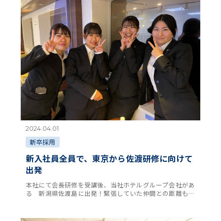
2024.04.01
新卒採用
新入社員全員で、東京から佐渡研修に向けて
出発
本社にて会長研修を受講後、当社ホテルグループ会社があ
る 新潟県佐渡島に出発！緊張していた仲間との距離もぐ
っと近づき、これからおよそ２０日間の実地研修に向かい
ます。「佐渡島の金山」の世界文化遺産登録を見 …