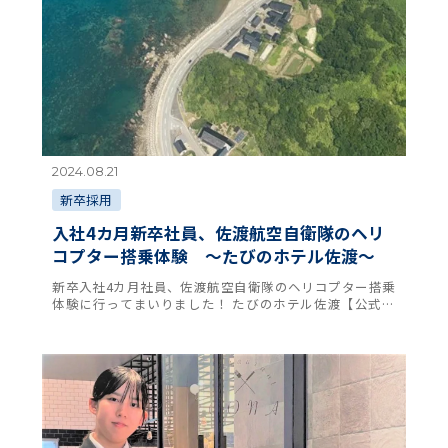
2024.08.21
新卒採用
入社4カ月新卒社員、佐渡航空自衛隊のヘリ
コプター搭乗体験 ～たびのホテル佐渡～
新卒入社4カ月社員、佐渡航空自衛隊のヘリコプター搭乗
体験に行ってまいりました！ たびのホテル佐渡【公式】
(@sado.tabino) • Instagram写真と動画 搭乗体験は約二〇分
間、高さはスカ …