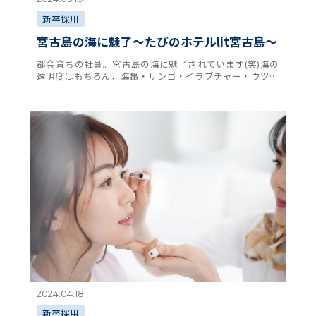
新卒採用
宮古島の海に魅了～たびのホテルlit宮古島～
都会育ちの社員。宮古島の海に魅了されています(笑)海の
透明度はもちろん、海亀・サンゴ・イラブチャー・ウツボ
等様々な生き物に出会えたりする別世界に大興奮！実体験
を通し、お客様に活きた言葉をお伝えできるよ …
2024.04.18
新卒採用