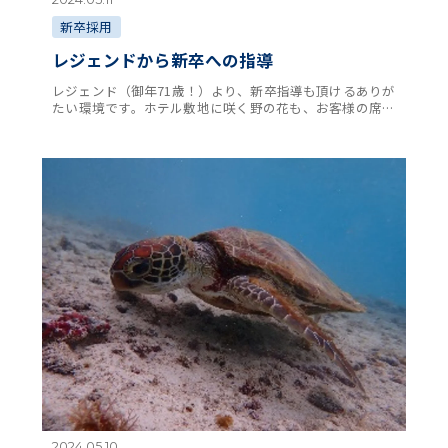
新卒採用
レジェンドから新卒への指導
レジェンド（御年71歳！）より、新卒指導も頂けるありが
たい環境です。ホテル敷地に咲く野の花も、お客様の席に
そっと添える〝心配り″からホテルマンとしての立ち振る
舞い等、情熱をもって教えて頂き、若手は継承 …
2024.05.10