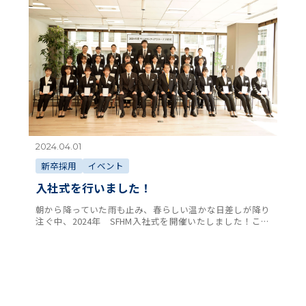
2024.04.01
新卒採用
イベント
入社式を行いました！
朝から降っていた雨も止み、春らしい温かな日差しが降り
注ぐ中、2024年 SFHM入社式を開催いたしました！この
春大学、専門学校、短大をご卒業された２７名の新入社員
の仲間たち。東京本社に集合するため始発 …