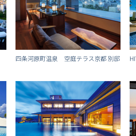
H
四条河原町温泉 空庭テラス京都 別邸